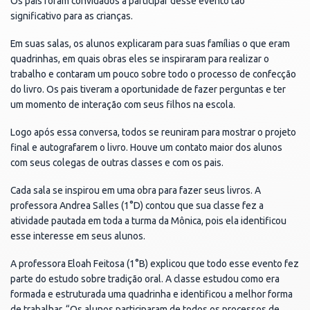
Os pais foram convidados a participar desse evento tão
significativo para as crianças.
Em suas salas, os alunos explicaram para suas famílias o que eram
quadrinhas, em quais obras eles se inspiraram para realizar o
trabalho e contaram um pouco sobre todo o processo de confecção
do livro. Os pais tiveram a oportunidade de fazer perguntas e ter
um momento de interação com seus filhos na escola.
Logo após essa conversa, todos se reuniram para mostrar o projeto
final e autografarem o livro. Houve um contato maior dos alunos
com seus colegas de outras classes e com os pais.
Cada sala se inspirou em uma obra para fazer seus livros. A
professora Andrea Salles (1°D) contou que sua classe fez a
atividade pautada em toda a turma da Mônica, pois ela identificou
esse interesse em seus alunos.
A professora Eloah Feitosa (1°B) explicou que todo esse evento fez
parte do estudo sobre tradição oral. A classe estudou como era
formada e estruturada uma quadrinha e identificou a melhor forma
de trabalhar. “Os alunos participaram de todos os processos de