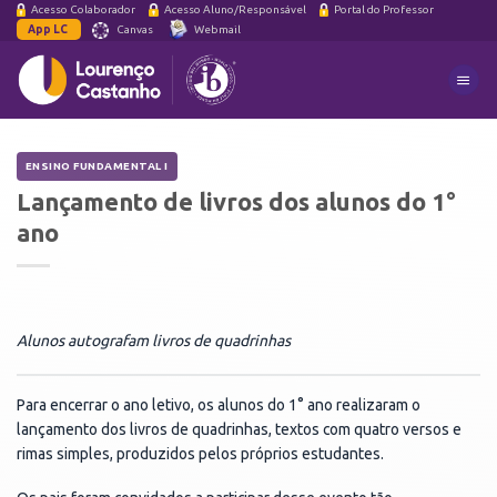
Skip
Acesso Colaborador
Acesso Aluno/Responsável
Portal do Professor
App LC
Canvas
Webmail
to
content
ENSINO FUNDAMENTAL I
Lançamento
de
livros
dos
alunos
do
1°
ano
Alunos autografam livros de quadrinhas
Para encerrar o ano letivo, os alunos do 1° ano realizaram o
lançamento dos livros de quadrinhas, textos com quatro versos e
rimas simples, produzidos pelos próprios estudantes.