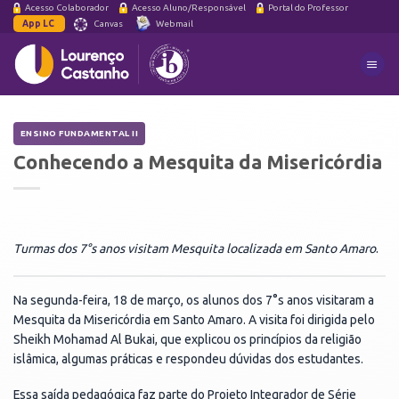
Skip
Acesso Colaborador
Acesso Aluno/Responsável
Portal do Professor
App LC
Canvas
Webmail
to
content
ENSINO FUNDAMENTAL II
Conhecendo
a
Mesquita
da
Misericórdia
Turmas dos 7°s anos visitam Mesquita localizada em Santo Amaro
.
Na segunda-feira, 18 de março, os alunos dos 7°s anos visitaram a
Mesquita da Misericórdia em Santo Amaro. A visita foi dirigida pelo
Sheikh Mohamad Al Bukai, que explicou os princípios da religião
islâmica, algumas práticas e respondeu dúvidas dos estudantes.
Essa saída pedagógica faz parte do Projeto Integrador de Série