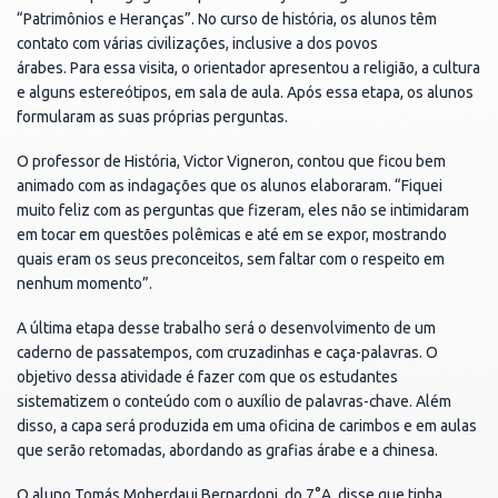
“Patrimônios e Heranças”. No curso de história, os alunos têm
contato com várias civilizações, inclusive a dos povos
árabes. Para essa visita, o orientador apresentou a religião, a cultura
e alguns estereótipos, em sala de aula. Após essa etapa, os alunos
formularam as suas próprias perguntas.
O professor de História, Victor Vigneron, contou que ficou bem
animado com as indagações que os alunos elaboraram. “Fiquei
muito feliz com as perguntas que fizeram, eles não se intimidaram
em tocar em questões polêmicas e até em se expor, mostrando
quais eram os seus preconceitos, sem faltar com o respeito em
nenhum momento”.
A última etapa desse trabalho será o desenvolvimento de um
caderno de passatempos, com cruzadinhas e caça-palavras. O
objetivo dessa atividade é fazer com que os estudantes
sistematizem o conteúdo com o auxílio de palavras-chave. Além
disso, a capa será produzida em uma oficina de carimbos e em aulas
que serão retomadas, abordando as grafias árabe e a chinesa.
O aluno Tomás Moherdaui Bernardoni, do 7°A, disse que tinha