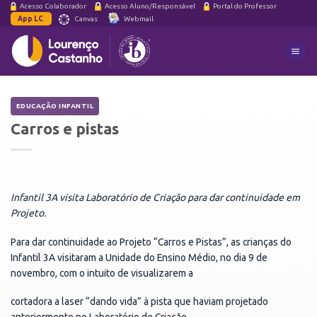
Skip
Acesso Colaborador
Acesso Aluno/Responsável
Portal do Professor
App LC
Canvas
Webmail
to
content
EDUCAÇÃO INFANTIL
Carros
e
pistas
Infantil 3A visita Laboratório de Criação para dar continuidade em
Projeto.
Para dar continuidade ao Projeto “Carros e Pistas”, as crianças do
Infantil 3A visitaram a Unidade do Ensino Médio, no dia 9 de
novembro, com o intuito de visualizarem a
cortadora a laser “dando vida” à pista que haviam projetado
anteriormente no Laboratório de Criação.