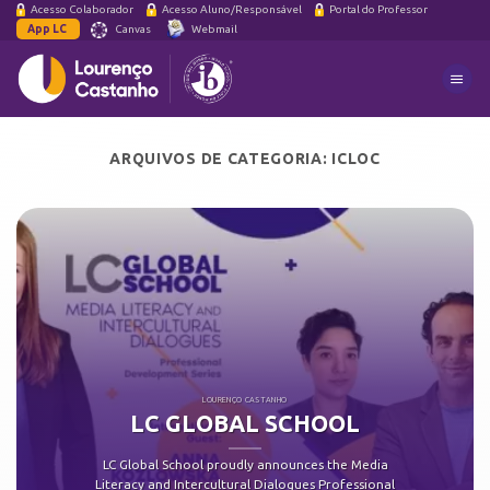
Skip
Acesso Colaborador
Acesso Aluno/Responsável
Portal do Professor
App LC
Canvas
Webmail
to
content
ARQUIVOS
DE
CATEGORIA:
ICLOC
LOURENÇO CASTANHO
LC GLOBAL SCHOOL
LC Global School proudly announces the Media
Literacy and Intercultural Dialogues Professional