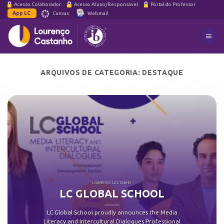
Skip
Acesso Colaborador
Acesso Aluno/Responsável
Portal do Professor
App LC
Canvas
Webmail
to
content
ARQUIVOS
DE
CATEGORIA:
DESTAQUE
LOURENÇO CASTANHO
LC GLOBAL SCHOOL
LC Global School proudly announces the Media
Literacy and Intercultural Dialogues Professional